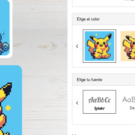
Elige el color
Elige tu fuente
Aa
AaBbCc
De
Lobster