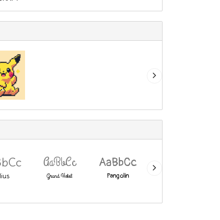
AaBbCc
BbCc
AaBbCc
AaBbCc
lius
Grand Hotel
Pangolin
Ropa Sans