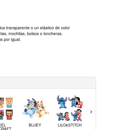
tica transparente o un elástico de color
tas, mochilas, bolsos o loncheras.
s por igual.
XEL
BLUEY
LILO&STITCH
HARRY
CRAFT
POTTER