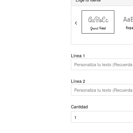
AaBbCc
Aa
Grand Hotel
Ropa
Línea
1
Línea
2
Cantidad