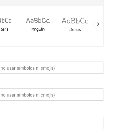
AaBbCc
AaBbCc
AaBbCc
BbCc
Pangolin
Delius
Lobster
 Sans