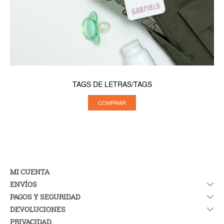
TAGS DE LETRAS/TAGS
COMPRAR
MI CUENTA
ENVÍOS
PAGOS Y SEGURIDAD
DEVOLUCIONES
PRIVACIDAD