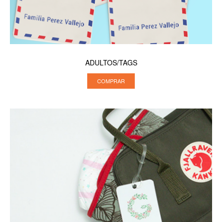
ADULTOS/TAGS
COMPRAR