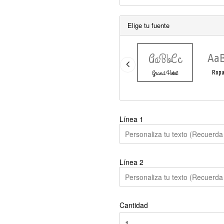
Elige tu fuente
AaBbCc
Aa
Grand Hotel
Ropa
Línea
1
Línea
2
Cantidad