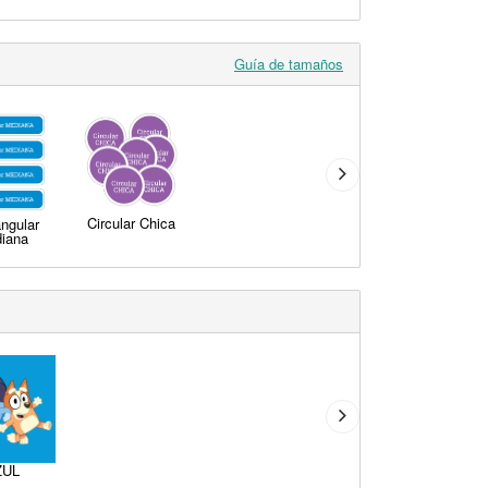
Guía de tamaños
Circular Chica
ngular
iana
ZUL