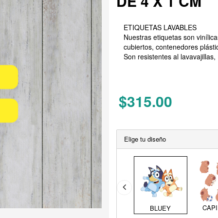
DE 4 X 1 CM
ETIQUETAS LAVABLES
Nuestras etiquetas son vinílic
cubiertos, contenedores plásti
Son resistentes al lavavajillas
$315.00
Elige tu diseño
CAP
BLUEY