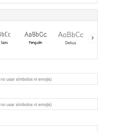
AaBbCc
AaBbCc
AaBbCc
BbCc
Pangolin
Delius
Lobster
 Sans